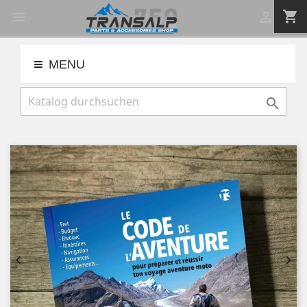
shopping_cart


MENU


