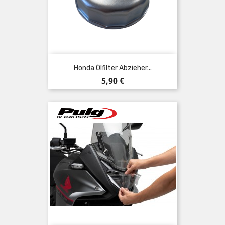
Honda Ölfilter Abzieher...
Preis
5,90 €