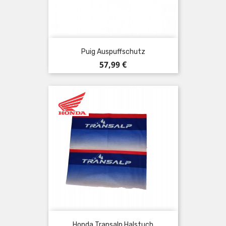
Puig Auspuffschutz
Preis
57,99 €
Honda Transalp Halstuch