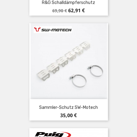
R&G Schalldämpferschutz
Verkaufspreis
Preis
62,91 €
69,90 €
Sammler-Schutz SW-Motech
Preis
35,00 €