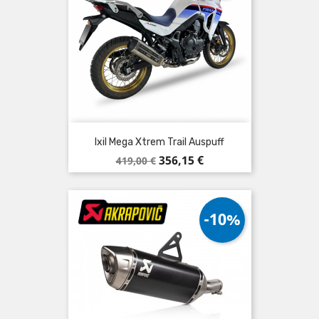
Ixil Mega Xtrem Trail Auspuff
Verkaufspreis
Preis
356,15 €
419,00 €
-10%