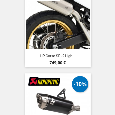
HP Corse SP-2 High...
Preis
749,00 €
-10%