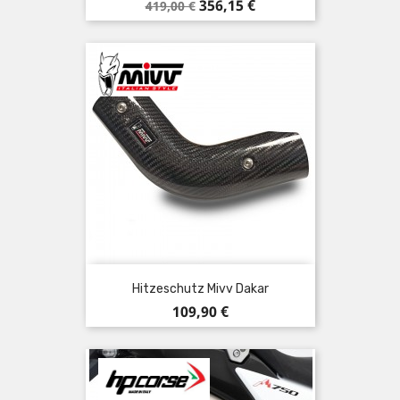
Verkaufspreis
Preis
356,15 €
419,00 €
Hitzeschutz Mivv Dakar
Preis
109,90 €