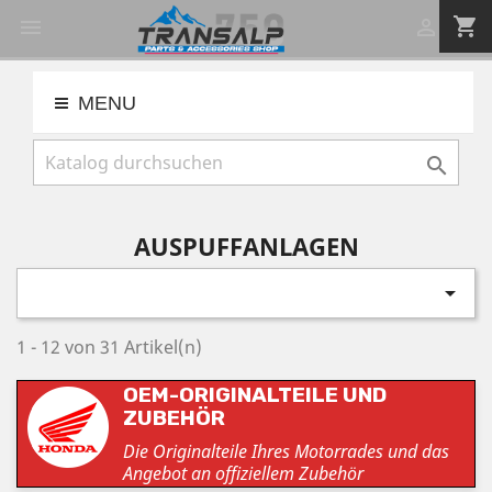
shopping_cart


MENU

AUSPUFFANLAGEN

1 - 12 von 31 Artikel(n)
OEM-ORIGINALTEILE UND
ZUBEHÖR
Die Originalteile Ihres Motorrades und das
Angebot an offiziellem Zubehör