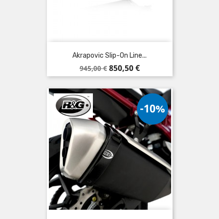
Akrapovic Slip-On Line...
Verkaufspreis
Preis
850,50 €
945,00 €
-10%