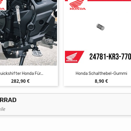
uickshifter Honda Für...
Honda Schalthebel-Gummi
Preis
Preis
282,90 €
8,90 €
ORRAD
ile