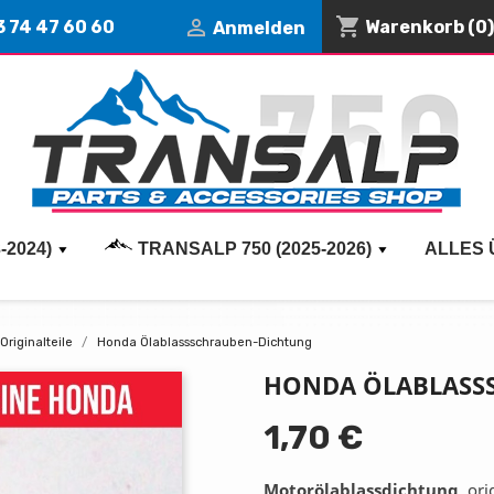
shopping_cart

3 74 47 60 60
Warenkorb
(0)
Anmelden
-2024)
TRANSALP 750 (2025-2026)
ALLES 
Originalteile
Honda Ölablassschrauben-Dichtung
HONDA ÖLABLASS
1,70 €
Motorölablassdichtung
, or