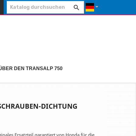


ÜBER DEN TRANSALP 750
SCHRAUBEN-DICHTUNG
iginales Ersatzteil garantiert von Honda für die