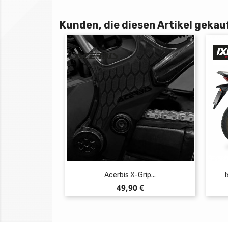
Kunden, die diesen Artikel gekauf
Acerbis X-Grip...
I
Preis
49,90 €