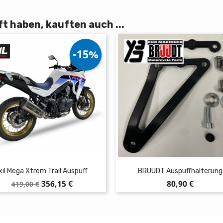
t haben, kauften auch ...
-15%
xil Mega Xtrem Trail Auspuff
BRUUDT Auspuffhalterung
Verkaufspreis
Preis
Preis
356,15 €
80,90 €
419,00 €