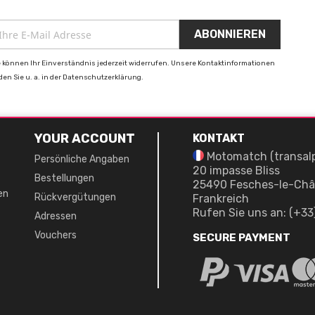
e können Ihr Einverständnis jederzeit widerrufen. Unsere Kontaktinformationen
nden Sie u. a. in der Datenschutzerklärung.
YOUR ACCOUNT
KONTAKT
Motomatch (transal
Persönliche Angaben
20 impasse Bliss
Bestellungen
25490 Fesches-le-Châ
en
Rückvergütungen
Frankreich
Rufen Sie uns an:
(+33
Adressen
Vouchers
SECURE PAYMENT