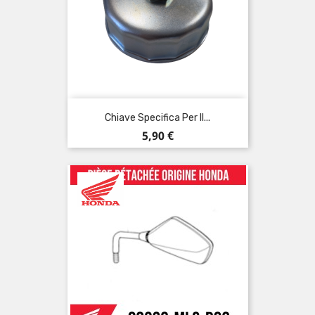
Chiave Specifica Per Il...
Prezzo
5,90 €