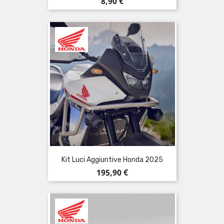
Prezzo
8,90 €
Kit Luci Aggiuntive Honda 2025
Prezzo
195,90 €