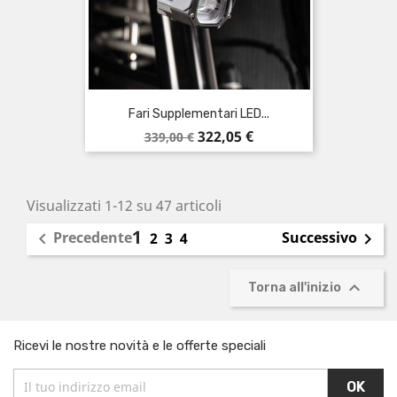
Fari Supplementari LED...
Prezzo
Prezzo
322,05 €
339,00 €
base
Visualizzati 1-12 su 47 articoli
1
Precedente
Successivo

2
3
4


Torna all'inizio
Ricevi le nostre novità e le offerte speciali