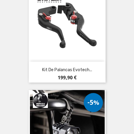
Kit De Palancas Evotech...
Precio
199,90 €
-5%