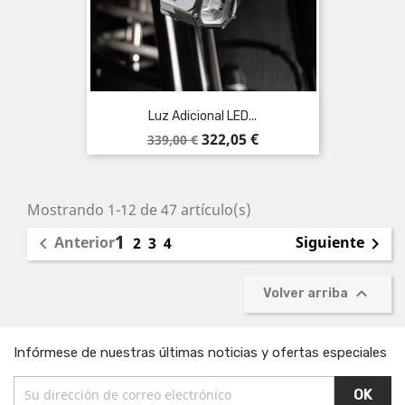
Luz Adicional LED...
Precio
Precio
322,05 €
339,00 €
base
Mostrando 1-12 de 47 artículo(s)
1
Anterior
Siguiente

2
3
4


Volver arriba
Infórmese de nuestras últimas noticias y ofertas especiales