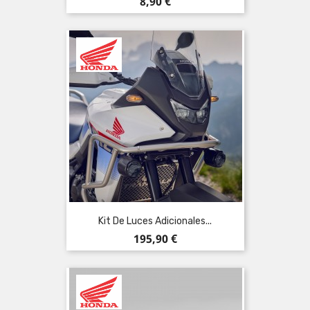
Precio
8,90 €
Kit De Luces Adicionales...
Precio
195,90 €