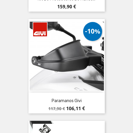
Precio
159,90 €
-10%
Paramanos Givi
Precio
Precio
106,11 €
117,90 €
base