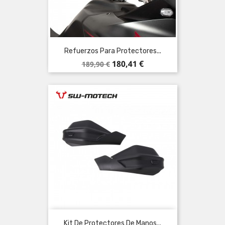
Refuerzos Para Protectores...
Precio
Precio
180,41 €
189,90 €
base
Kit De Protectores De Manos...