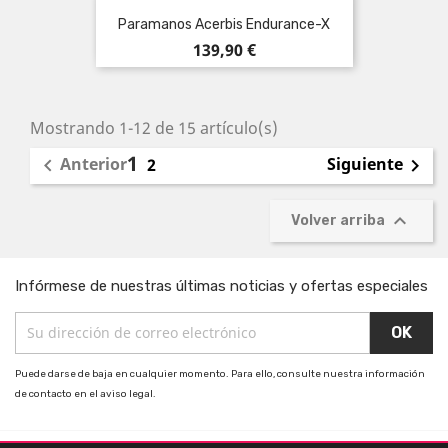
Paramanos Acerbis Endurance-X
Precio
139,90 €
Mostrando 1-12 de 15 artículo(s)
1
Anterior
Siguiente

2


Volver arriba
Infórmese de nuestras últimas noticias y ofertas especiales
Puede darse de baja en cualquier momento. Para ello, consulte nuestra información
de contacto en el aviso legal.