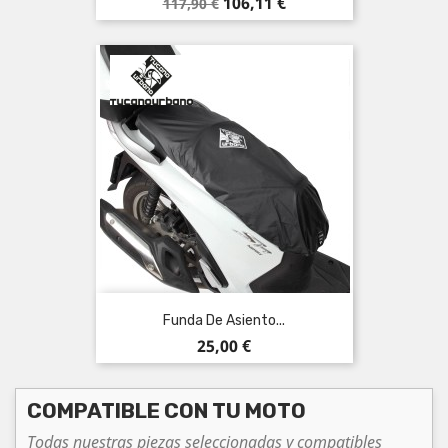
Precio
Precio
106,11 €
117,90 €
base
Funda De Asiento...
Precio
25,00 €
COMPATIBLE CON TU MOTO
Todas nuestras piezas seleccionadas y compatibles