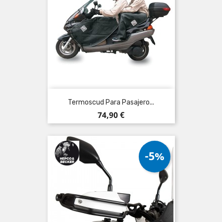
Termoscud Para Pasajero...
Precio
74,90 €
-5%