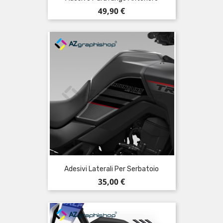
Prezzo
49,90 €
Adesivi Laterali Per Serbatoio
Prezzo
35,00 €