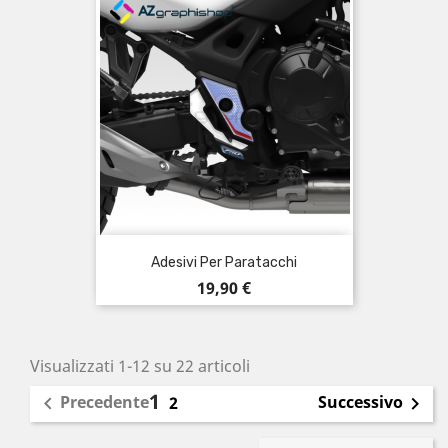
Adesivi Per Paratacchi
Prezzo
19,90 €
Visualizzati 1-12 su 22 articoli
1
Precedente
Successivo

2
