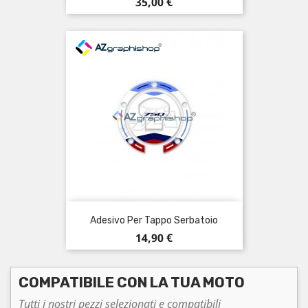
Prezzo
35,00 €
Adesivo Per Tappo Serbatoio
Prezzo
14,90 €
COMPATIBILE CON LA TUA MOTO
Tutti i nostri pezzi selezionati e compatibili