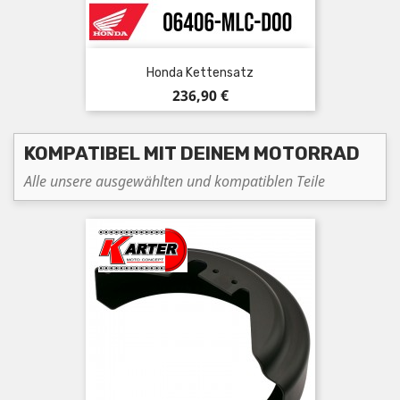
Honda Kettensatz
Preis
236,90 €
KOMPATIBEL MIT DEINEM MOTORRAD
Alle unsere ausgewählten und kompatiblen Teile