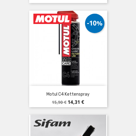
-10%
Motul C4 Kettenspray
Verkaufspreis
Preis
14,31 €
15,90 €