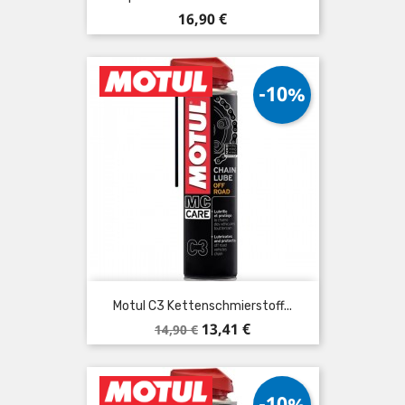
Preis
16,90 €
-10%
Motul C3 Kettenschmierstoff...
Verkaufspreis
Preis
13,41 €
14,90 €
-10%