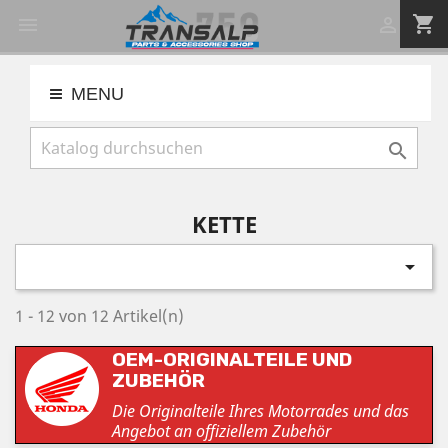
shopping_cart


MENU

KETTE

1 - 12 von 12 Artikel(n)
OEM-ORIGINALTEILE UND
ZUBEHÖR
Die Originalteile Ihres Motorrades und das
Angebot an offiziellem Zubehör