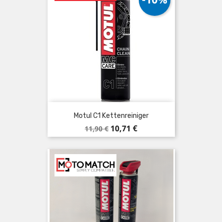
Motul C1 Kettenreiniger
Verkaufspreis
Preis
10,71 €
11,90 €