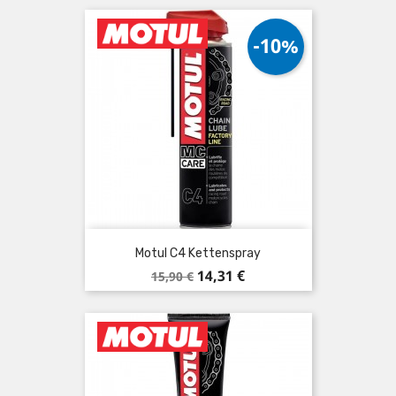
-10%
Motul C4 Kettenspray
Verkaufspreis
Preis
14,31 €
15,90 €