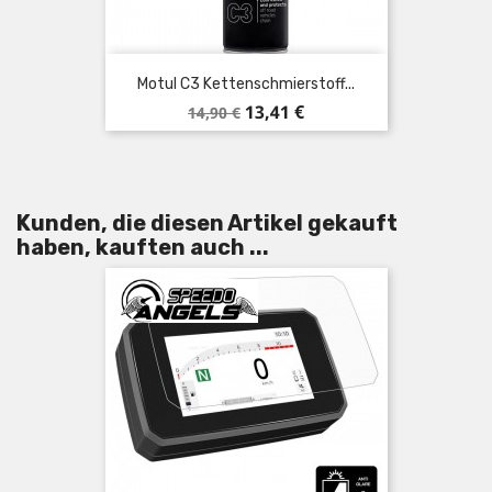
Motul C3 Kettenschmierstoff...
Verkaufspreis
Preis
13,41 €
14,90 €
Kunden, die diesen Artikel gekauft
haben, kauften auch ...