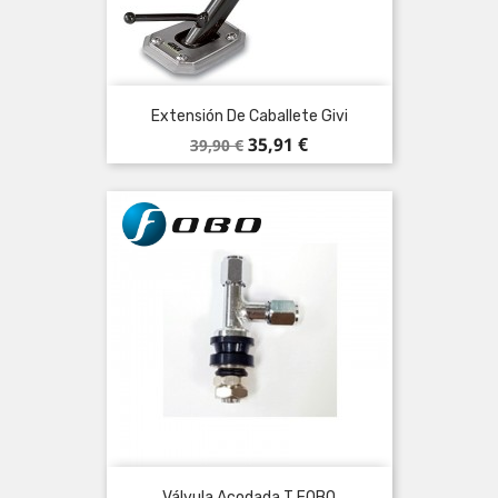
Extensión De Caballete Givi
Precio
Precio
35,91 €
39,90 €
base
Válvula Acodada T FOBO