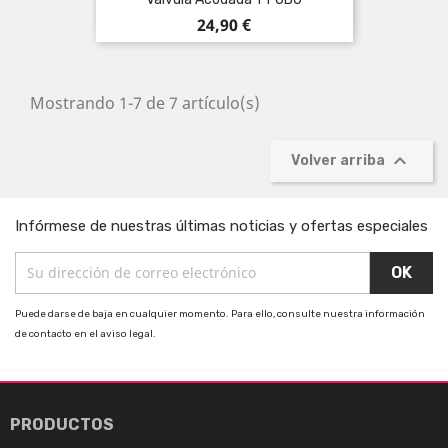
Precio
24,90 €
Mostrando 1-7 de 7 artículo(s)

Volver arriba
Infórmese de nuestras últimas noticias y ofertas especiales
Puede darse de baja en cualquier momento. Para ello, consulte nuestra información
de contacto en el aviso legal.

PRODUCTOS