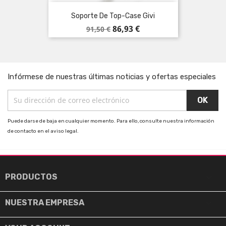
Soporte De Top-Case Givi
Precio
Precio
86,93 €
91,50 €
base
Infórmese de nuestras últimas noticias y ofertas especiales
Puede darse de baja en cualquier momento. Para ello, consulte nuestra información
de contacto en el aviso legal.

PRODUCTOS

NUESTRA EMPRESA