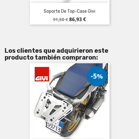
Soporte De Top-Case Givi
Precio
Precio
86,93 €
91,50 €
base
Los clientes que adquirieron este
producto también compraron:
-5%