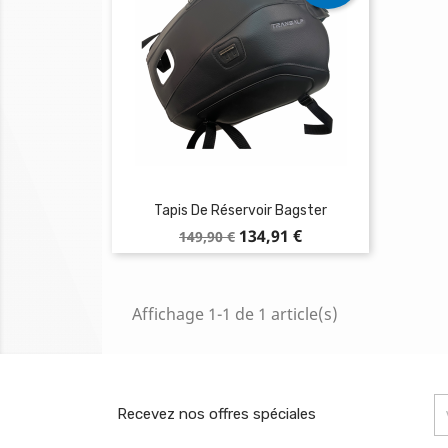
Tapis De Réservoir Bagster
Prix
Prix
134,91 €
149,90 €
de
base
Affichage 1-1 de 1 article(s)
Recevez nos offres spéciales