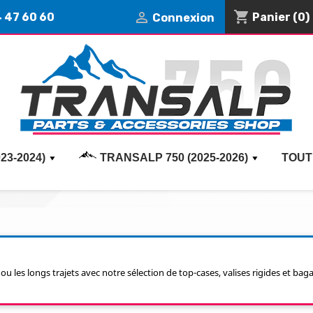
shopping_cart

4 47 60 60
Panier
(0)
Connexion
23-2024)
TRANSALP 750 (2025-2026)
TOUT
u les longs trajets avec notre sélection de top-cases, valises rigides et bag