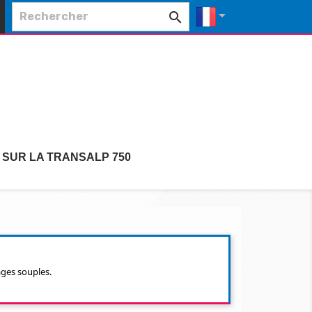


 SUR LA TRANSALP 750
ages souples.