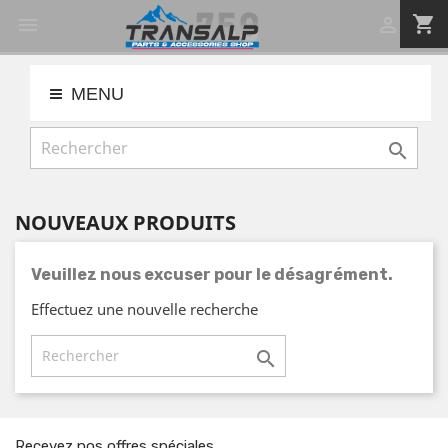
shopping_cart


MENU

NOUVEAUX PRODUITS
Veuillez nous excuser pour le désagrément.
Effectuez une nouvelle recherche

Recevez nos offres spéciales