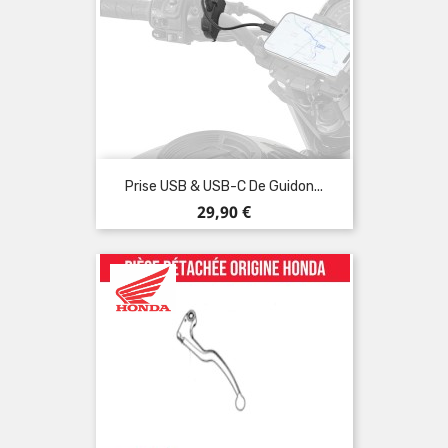
Prise USB & USB-C De Guidon...
Prix
29,90 €