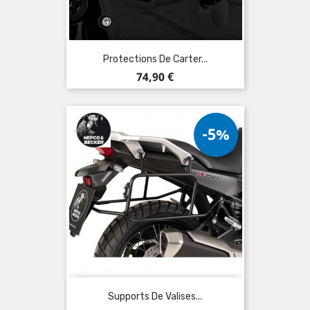
Protections De Carter...
Prix
74,90 €
-5%
Supports De Valises...