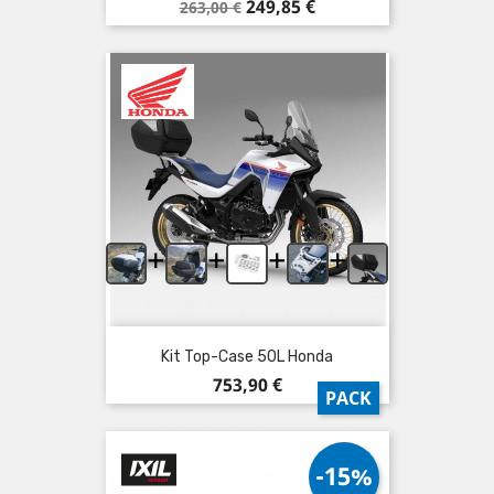
Prix
Prix
249,85 €
263,00 €
de
base
+
+
+
+
Kit Top-Case 50L Honda
Prix
753,90 €
PACK
-15%