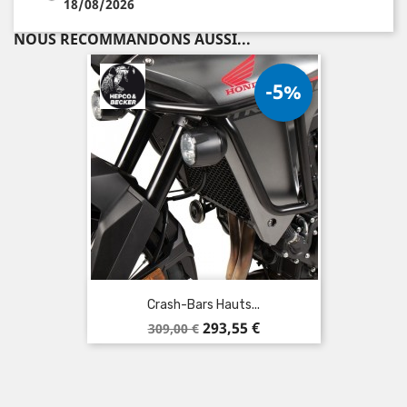
18/08/2026
NOUS RECOMMANDONS AUSSI...
-5%
Crash-Bars Hauts...
Prix
Prix
293,55 €
309,00 €
de
base