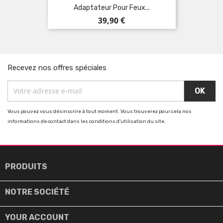
Adaptateur Pour Feux...
Prix
39,90 €
Recevez nos offres spéciales
Vous pouvez vous désinscrire à tout moment. Vous trouverez pour cela nos
informations de contact dans les conditions d'utilisation du site.

PRODUITS

NOTRE SOCIÉTÉ

YOUR ACCOUNT