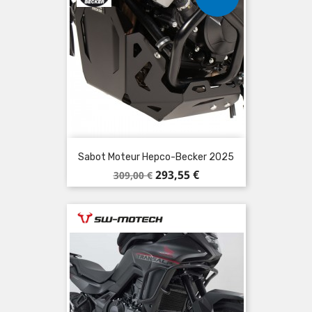
Sabot Moteur Hepco-Becker 2025
Prix
Prix
293,55 €
309,00 €
de
base