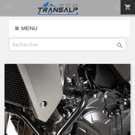
shopping_cart


MENU


