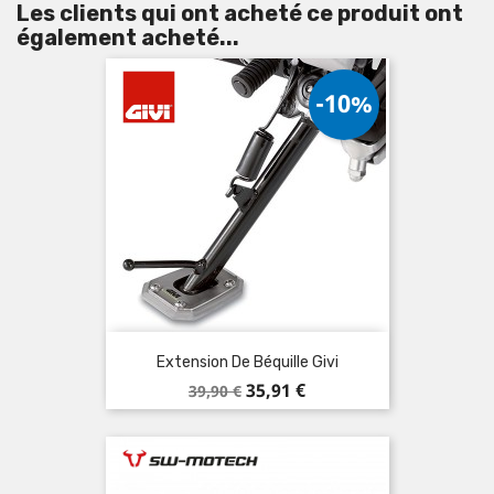
Les clients qui ont acheté ce produit ont
également acheté...
-10%
Extension De Béquille Givi
Prix
Prix
35,91 €
39,90 €
de
base