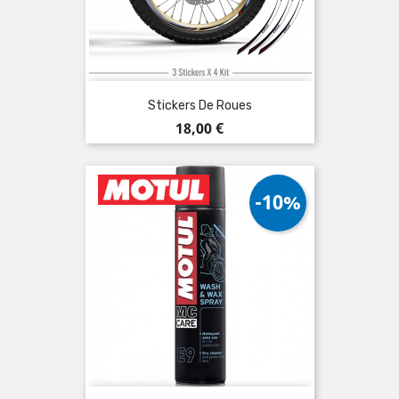
Stickers De Roues
Prix
18,00 €
-10%