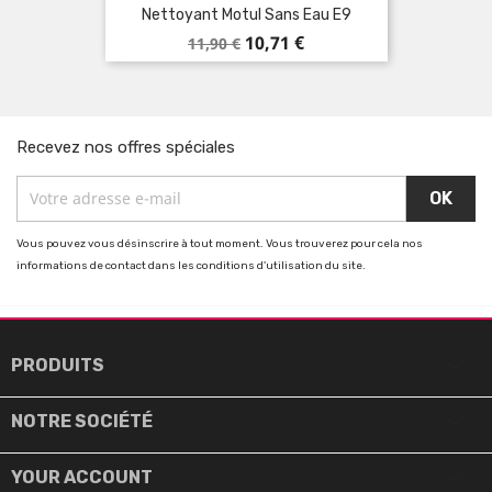
Nettoyant Motul Sans Eau E9
Prix
Prix
10,71 €
11,90 €
de
base
Recevez nos offres spéciales
Vous pouvez vous désinscrire à tout moment. Vous trouverez pour cela nos
informations de contact dans les conditions d'utilisation du site.

PRODUITS

NOTRE SOCIÉTÉ

YOUR ACCOUNT