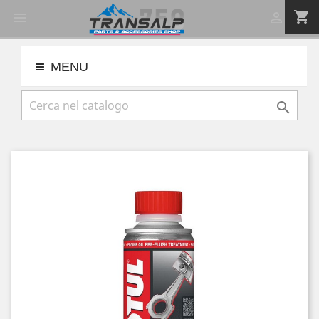
shopping_cart


MENU
