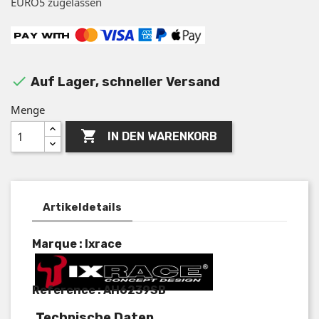
EURO5 zugelassen

Auf Lager, schneller Versand
Menge

IN DEN WARENKORB
Artikeldetails
Marque : Ixrace
Reference :
AH6239SB
Technische Daten