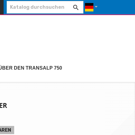


ÜBER DEN TRANSALP 750
ER
AREN