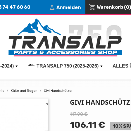
shopping_cart

3 74 47 60 60
Warenkorb
(0)
Anmelden
-2024)
TRANSALP 750 (2025-2026)
ALLES 
mie
Kälte und Regen
Givi Handschützer
GIVI HANDSCHÜTZ
117,90 €
106,11 €
10% SP