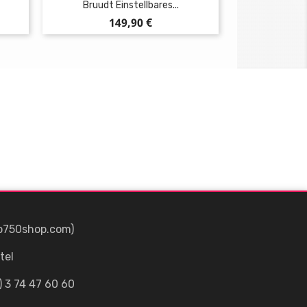
Bruudt Einstellbares...
Preis
149,90 €
p750shop.com)
tel
) 3 74 47 60 60