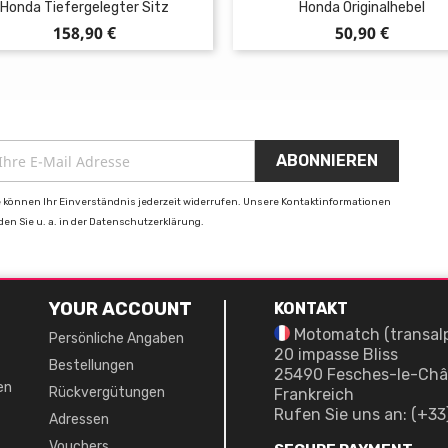
Honda Tiefergelegter Sitz
Honda Originalhebel
Preis
Preis
158,90 €
50,90 €
e können Ihr Einverständnis jederzeit widerrufen. Unsere Kontaktinformationen
nden Sie u. a. in der Datenschutzerklärung.
YOUR ACCOUNT
KONTAKT
Motomatch (transal
Persönliche Angaben
20 impasse Bliss
Bestellungen
25490 Fesches-le-Châ
en
Rückvergütungen
Frankreich
Rufen Sie uns an:
(+33
Adressen
Vouchers