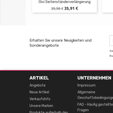
Givi Seitenständerverlängerung
Verkaufspreis
Preis
35,91 €
39,90 €
Erhalten Sie unsere Neuigkeiten und
Sonderangebote
Si
fi
ARTIKEL
UNTERNEHMEN
Angebote
Impressum
Neue Artikel
Allgemeine
Geschaftsbedingung
Verkaufshits
FAQ - Häufig gestellte
Unsere Marken
Fragen
Produkte außerhalb des