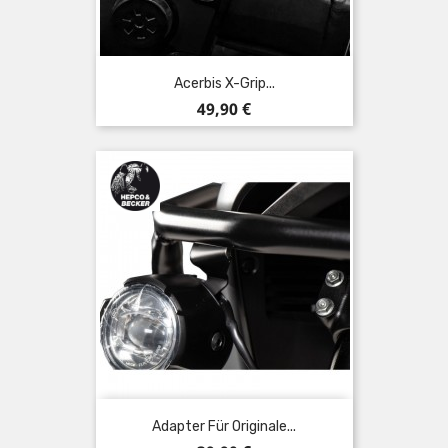
Acerbis X-Grip...
Preis
49,90 €
Adapter Für Originale...