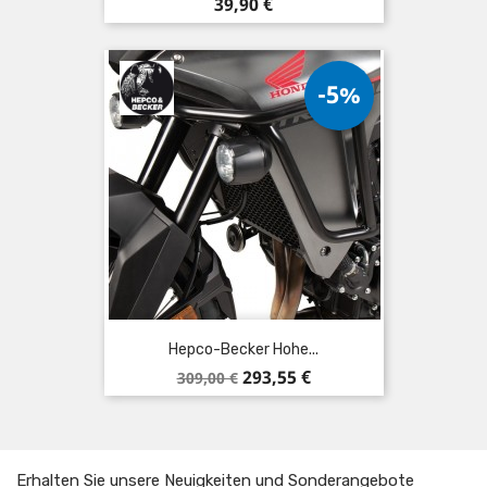
Preis
39,90 €
-5%
Hepco-Becker Hohe...
Verkaufspreis
Preis
293,55 €
309,00 €
Erhalten Sie unsere Neuigkeiten und Sonderangebote