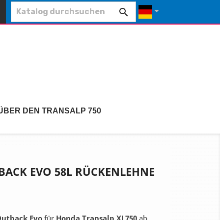


ÜBER DEN TRANSALP 750
TBACK EVO 58L RÜCKENLEHNE
Outback Evo
für
Honda Transalp XL750
ab