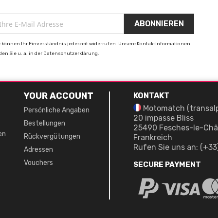
e können Ihr Einverständnis jederzeit widerrufen. Unsere Kontaktinformationen
nden Sie u. a. in der Datenschutzerklärung.
YOUR ACCOUNT
KONTAKT
Motomatch (transal
Persönliche Angaben
20 impasse Bliss
Bestellungen
25490 Fesches-le-Châ
en
Rückvergütungen
Frankreich
Rufen Sie uns an:
(+33
Adressen
Vouchers
SECURE PAYMENT