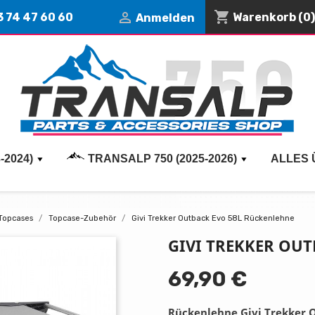
shopping_cart

3 74 47 60 60
Warenkorb
(0)
Anmelden
-2024)
TRANSALP 750 (2025-2026)
ALLES 
Topcases
Topcase-Zubehör
Givi Trekker Outback Evo 58L Rückenlehne
GIVI TREKKER OU
69,90 €
Rückenlehne Givi Trekker 