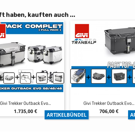
t haben, kauften auch ...
+
+
+
+
+
+
+
Givi Trekker Outback Evo...
Givi Trekker Outback Evo...
Preis
Preis
1.735,00 €
706,00 €
ARTIKELBÜNDEL
A