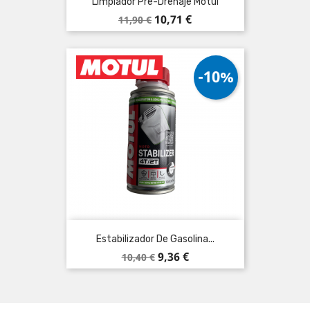
Limpiador Pre-Drenaje Motul
Precio
Precio
10,71 €
11,90 €
base
-10%
Estabilizador De Gasolina...
Precio
Precio
9,36 €
10,40 €
base