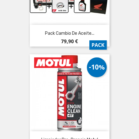
+
+
Pack Cambio De Aceite...
Precio
79,90 €
PACK
-10%