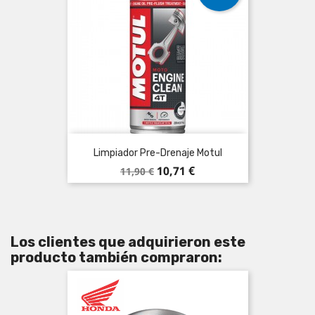
Limpiador Pre-Drenaje Motul
Precio
Precio
10,71 €
11,90 €
base
Los clientes que adquirieron este
producto también compraron: