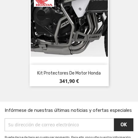
Kit Protectores De Motor Honda
Precio
341,90 €
Infórmese de nuestras últimas noticias y ofertas especiales
Puede darse de baja en cualquier momento. Para ello, consulte nuestra información