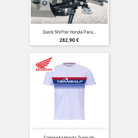
Quick Shifter Honda Para...
Precio
282,90 €
Camiseta Honda Transalp