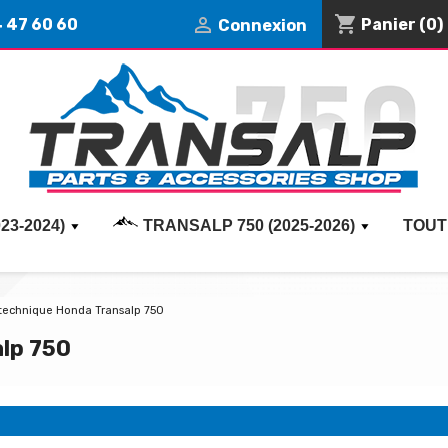
shopping_cart

4 47 60 60
Panier
(0)
Connexion
23-2024)
TRANSALP 750 (2025-2026)
TOUT
 technique Honda Transalp 750
alp 750