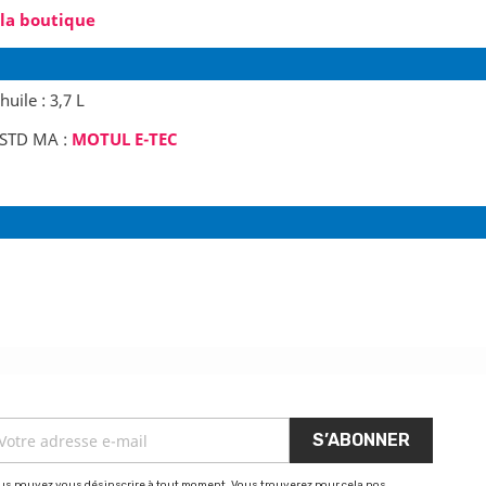
 la boutique
uile : 3,7 L
 STD MA :
MOTUL E-TEC
us pouvez vous désinscrire à tout moment. Vous trouverez pour cela nos