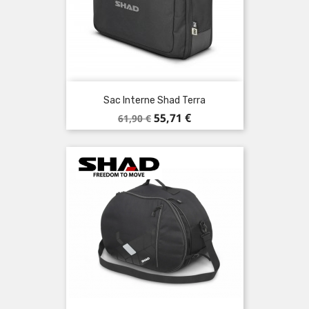
Sac Interne Shad Terra
Prix
Prix
55,71 €
61,90 €
de
base