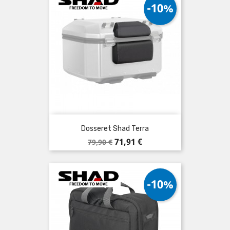
-10%
Dosseret Shad Terra
Prix
Prix
71,91 €
79,90 €
de
base
-10%