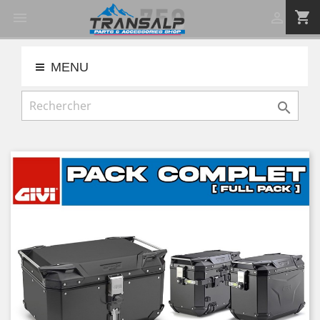
shopping_cart


MENU
