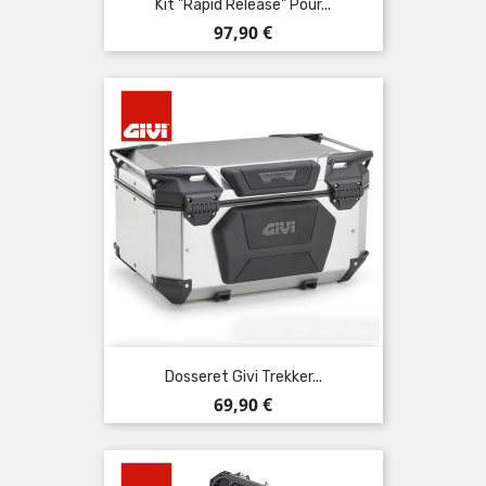
Kit "Rapid Release" Pour...
Prix
97,90 €
Dosseret Givi Trekker...
Prix
69,90 €