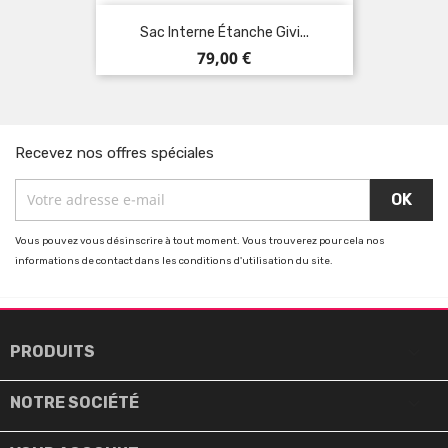
Sac Interne Étanche Givi...
Prix
79,00 €
Recevez nos offres spéciales
Vous pouvez vous désinscrire à tout moment. Vous trouverez pour cela nos
informations de contact dans les conditions d'utilisation du site.

PRODUITS

NOTRE SOCIÉTÉ