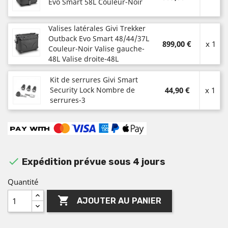
Evo Smart 58L Couleur-Noir
Valises latérales Givi Trekker
Outback Evo Smart 48/44/37L
899,00 €
x 1
Couleur-Noir Valise gauche-
48L Valise droite-48L
Kit de serrures Givi Smart
Security Lock Nombre de
44,90 €
x 1
serrures-3

Expédition prévue sous 4 jours
Quantité

AJOUTER AU PANIER