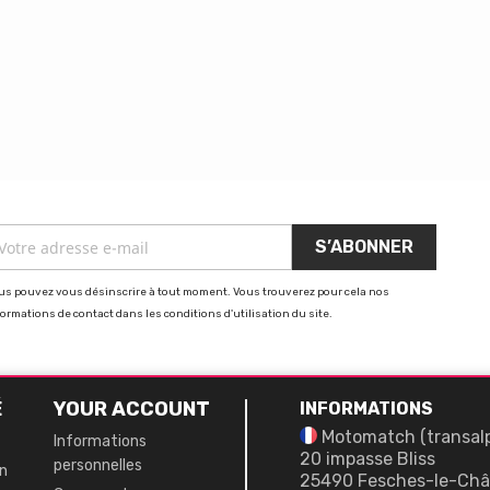
us pouvez vous désinscrire à tout moment. Vous trouverez pour cela nos
formations de contact dans les conditions d'utilisation du site.
É
YOUR ACCOUNT
INFORMATIONS
Motomatch (transal
Informations
20 impasse Bliss
personnelles
on
25490 Fesches-le-Châ