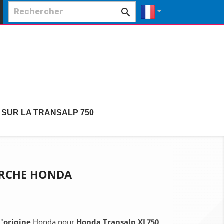


 SUR LA TRANSALP 750
OURCHE HONDA
d'origine
Honda pour
Honda Transalp XL750
.