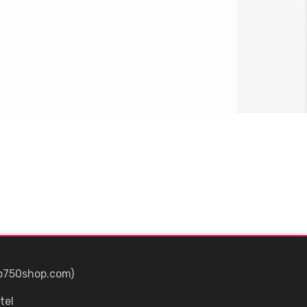
p750shop.com)
tel