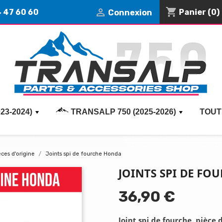
shopping_cart

4 47 60 60
Panier
(0)
Connexion
23-2024)
TRANSALP 750 (2025-2026)
TOUT
èces d'origine
Joints spi de fourche Honda
JOINTS SPI DE F
36,90 €
Joint spi de fourche, pièce 