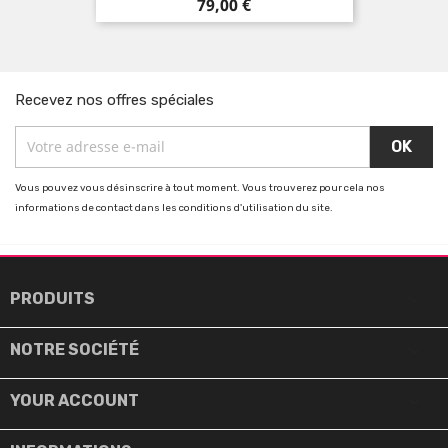
Prix
79,00 €
Recevez nos offres spéciales
Vous pouvez vous désinscrire à tout moment. Vous trouverez pour cela nos
informations de contact dans les conditions d'utilisation du site.

PRODUITS

NOTRE SOCIÉTÉ

YOUR ACCOUNT