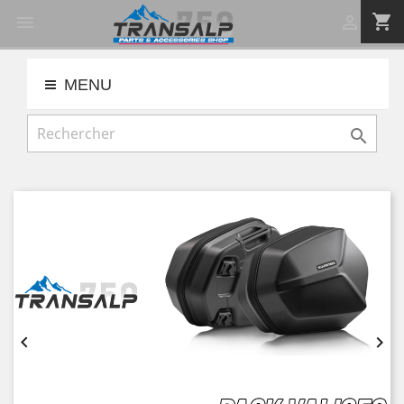
shopping_cart


MENU


