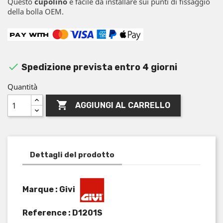
Questo
cupolino
è facile da installare sui punti di fissaggio
della bolla OEM.

Spedizione prevista entro 4 giorni
Quantità

AGGIUNGI AL CARRELLO
Dettagli del prodotto
Marque : Givi
Reference :
D1201S