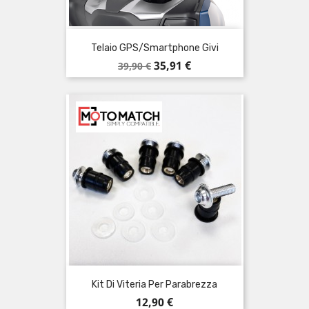
Telaio GPS/smartphone Givi
Prezzo
Prezzo
35,91 €
39,90 €
base
Kit Di Viteria Per Parabrezza
Prezzo
12,90 €