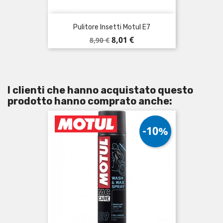
Pulitore Insetti Motul E7
Prezzo
Prezzo
8,01 €
8,90 €
base
I clienti che hanno acquistato questo
prodotto hanno comprato anche:
-10%