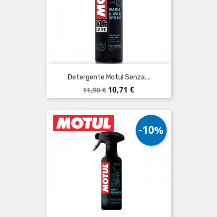
Detergente Motul Senza...
Prezzo
Prezzo
10,71 €
11,90 €
base
-10%