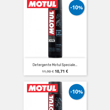
-10%
Detergente Motul Speciale...
Prezzo
Prezzo
10,71 €
11,90 €
base
-10%