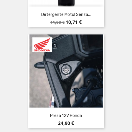
Detergente Motul Senza...
Prezzo
Prezzo
10,71 €
11,90 €
base
Presa 12V Honda
Prezzo
24,90 €