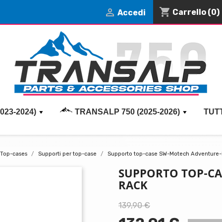
shopping_cart

Carrello
(0)
Accedi
023-2024)
TRANSALP 750 (2025-2026)
TUT
Top-cases
Supporti per top-case
Supporto top-case SW-Motech Adventure
SUPPORTO TOP-CA
RACK
139,90 €