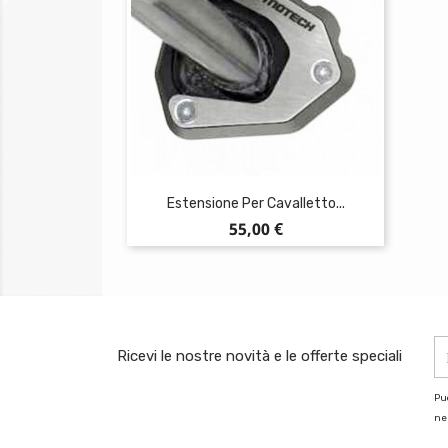
Estensione Per Cavalletto...
Prezzo
55,00 €
Ricevi le nostre novità e le offerte speciali
Puo
nel