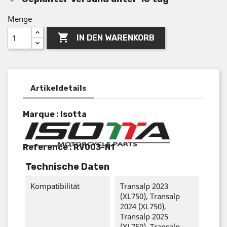
Menge

IN DEN WARENKORB
Artikeldetails
Marque : Isotta
Reference :
RV003-N1
Technische Daten
Kompatibilität
Transalp 2023
(XL750), Transalp
2024 (XL750),
Transalp 2025
(XL750), Transalp