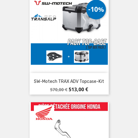
-10%
SW-Motech TRAX ADV Topcase-Kit
Verkaufspreis
Preis
513,00 €
570,00 €