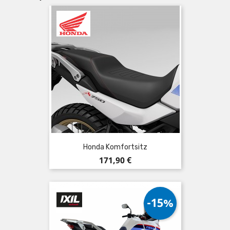
Honda Komfortsitz
Preis
171,90 €
-15%