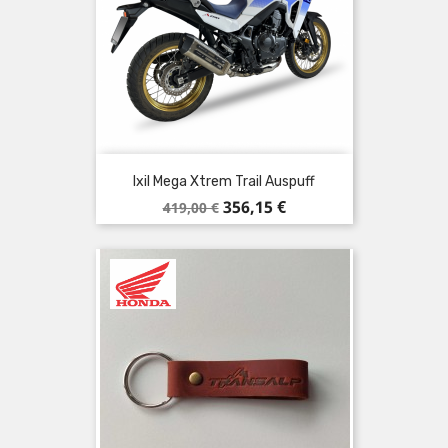
Ixil Mega Xtrem Trail Auspuff
Verkaufspreis
Preis
356,15 €
419,00 €