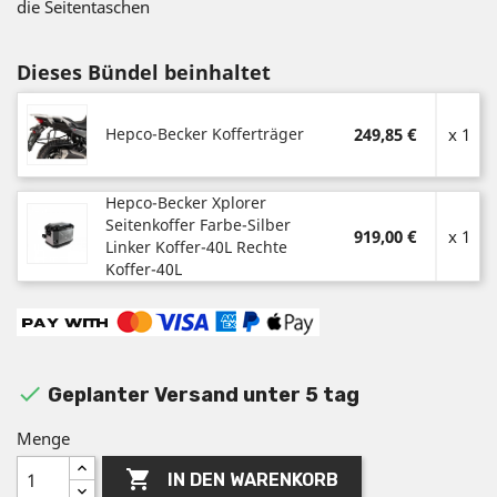
die Seitentaschen
Dieses Bündel beinhaltet
Hepco-Becker Kofferträger
249,85 €
x 1
Hepco-Becker Xplorer
Seitenkoffer Farbe-Silber
919,00 €
x 1
Linker Koffer-40L Rechte
Koffer-40L

Geplanter Versand unter 5 tag
Menge

IN DEN WARENKORB