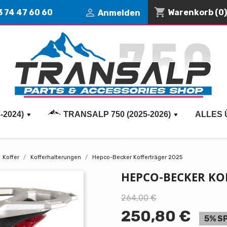
shopping_cart

3 74 47 60 60
Warenkorb
(0)
Anmelden
-2024)
TRANSALP 750 (2025-2026)
ALLES 
Koffer
Kofferhalterungen
Hepco-Becker Kofferträger 2025
HEPCO-BECKER KO
264,00 €
250,80 €
5% S