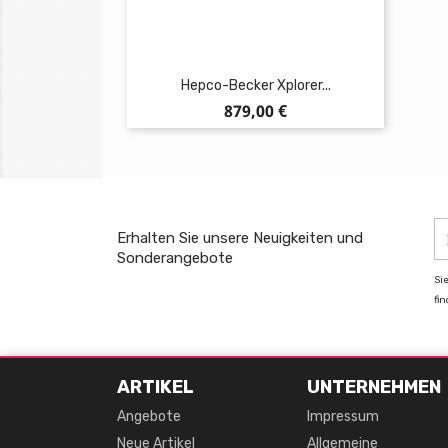
Hepco-Becker Xplorer...
Preis
879,00 €
Erhalten Sie unsere Neuigkeiten und
Sonderangebote
Si
fi
ARTIKEL
UNTERNEHMEN
Angebote
Impressum
Neue Artikel
Allgemeine