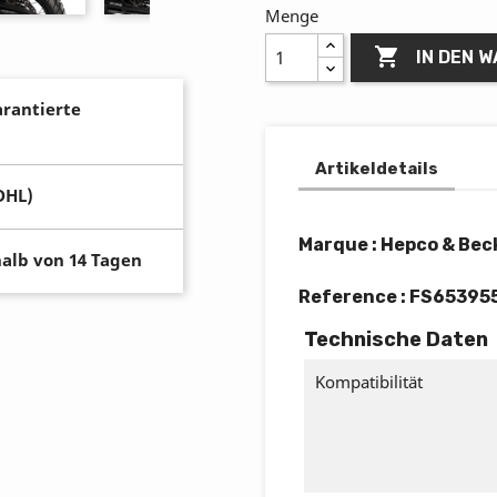
Menge

IN DEN 
arantierte
Artikeldetails
DHL)
Marque : Hepco & Bec
alb von 14 Tagen
Reference :
FS65395
Technische Daten
Kompatibilität