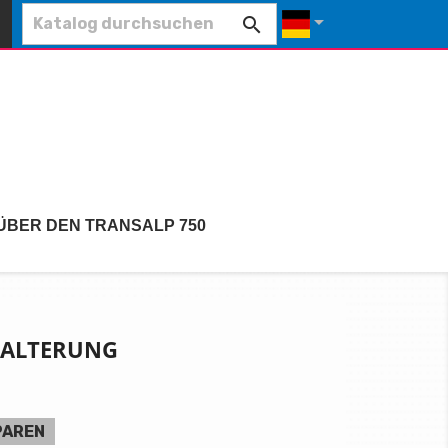


ÜBER DEN TRANSALP 750
HALTERUNG
PAREN