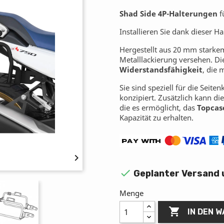
Shad Side 4P-Halterungen
f
Installieren Sie dank dieser H
Hergestellt aus 20 mm starkem
Metalllackierung versehen. D
Widerstandsfähigkeit
, die 
Sie sind speziell für die Seit
konzipiert. Zusätzlich kann d
die es ermöglicht, das
Topcas
Kapazität zu erhalten.


Geplanter Versand 
Menge

IN DEN 