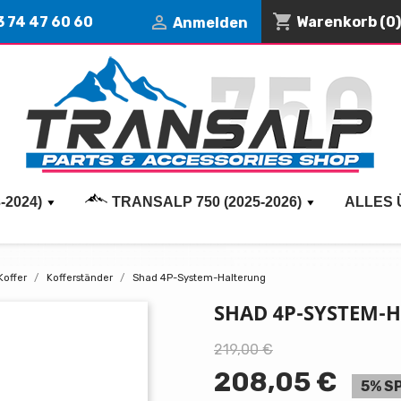
shopping_cart

3 74 47 60 60
Warenkorb
(0)
Anmelden
-2024)
TRANSALP 750 (2025-2026)
ALLES 
Koffer
Kofferständer
Shad 4P-System-Halterung
SHAD 4P-SYSTEM-
219,00 €
208,05 €
5% S