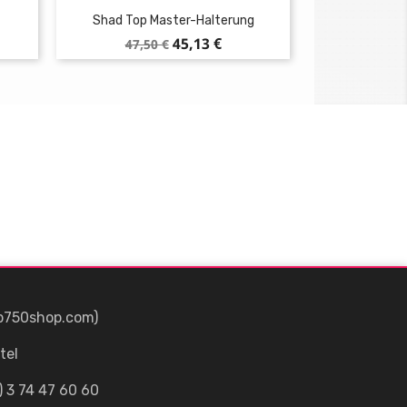
Shad Top Master-Halterung
Verkaufspreis
Preis
45,13 €
47,50 €
p750shop.com)
tel
) 3 74 47 60 60