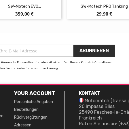
SW-Motech EVO...
SW-Motech PRO Tankring
Preis
Preis
359,00 €
29,90 €
e können Ihr Einverständnis jederzeit widerrufen. Unsere Kontaktinformationen
nden Sie u. a. in der Datenschutzerklärung.
YOUR ACCOUNT
KONTAKT
Motomatch (transal
Persönliche Angaben
20 impasse Bliss
Bestellungen
25490 Fesches-le-Châ
en
Rückvergütungen
Frankreich
Rufen Sie uns an:
(+33
Adressen