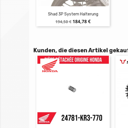
Shad 3P System Halterung
Verkaufspreis
Preis
184,78 €
194,50 €
Kunden, die diesen Artikel gekauf