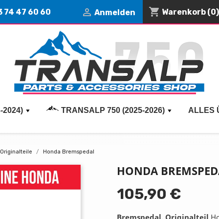
shopping_cart

3 74 47 60 60
Warenkorb
(0)
Anmelden
-2024)
TRANSALP 750 (2025-2026)
ALLES 
Originalteile
Honda Bremspedal
HONDA BREMSPED
105,90 €
Bremspedal
, Originalteil
Ho