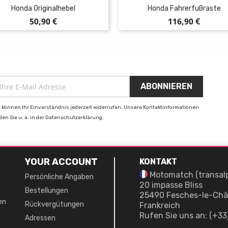
Honda Originalhebel
Honda Fahrerfußraste
Preis
Preis
50,90 €
116,90 €
e können Ihr Einverständnis jederzeit widerrufen. Unsere Kontaktinformationen
nden Sie u. a. in der Datenschutzerklärung.
YOUR ACCOUNT
KONTAKT
Motomatch (transal
Persönliche Angaben
20 impasse Bliss
Bestellungen
25490 Fesches-le-Châ
en
Rückvergütungen
Frankreich
Rufen Sie uns an:
(+33
Adressen