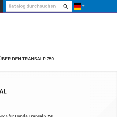


ÜBER DEN TRANSALP 750
AL
nda für
Honda Transalp 750
.