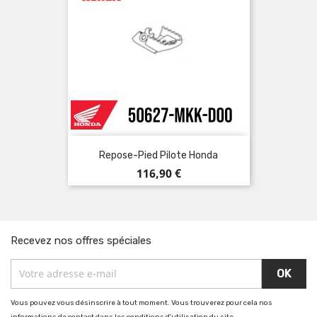
Repose-Pied Pilote Honda
Prix
116,90 €
Recevez nos offres spéciales
Vous pouvez vous désinscrire à tout moment. Vous trouverez pour cela nos
informations de contact dans les conditions d'utilisation du site.