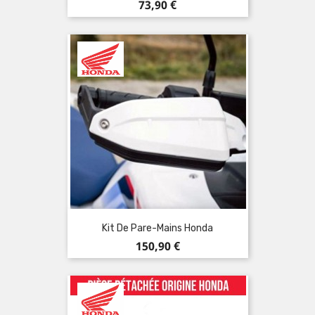
Prix
73,90 €
Kit De Pare-Mains Honda
Prix
150,90 €