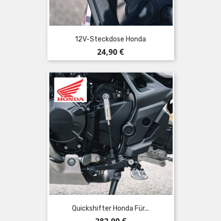
12V-Steckdose Honda
Preis
24,90 €
Quickshifter Honda Für...
Preis
282,90 €