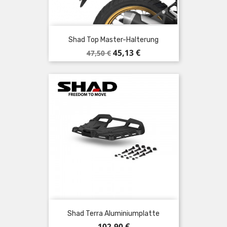
Shad Top Master-Halterung
Verkaufspreis
Preis
45,13 €
47,50 €
Shad Terra Aluminiumplatte
Preis
102,90 €