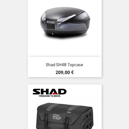
Shad SH48 Topcase
Preis
209,00 €