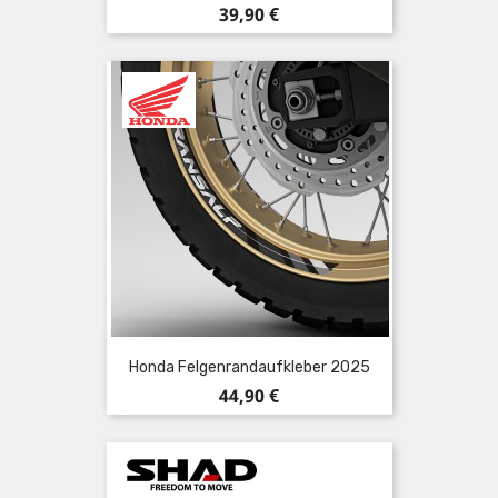
Preis
39,90 €
Honda Felgenrandaufkleber 2025
Preis
44,90 €