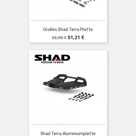
Großes Shad Terra Platte
Verkaufspreis
Preis
51,21 €
56,90 €
Shad Terra Aluminiumplatte