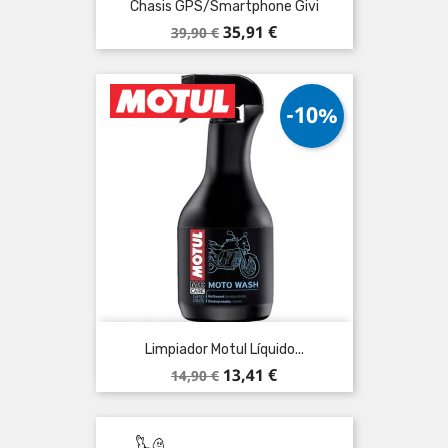
Chasis GPS/smartphone Givi
Precio
Precio
35,91 €
39,90 €
base
-10%
Limpiador Motul Líquido...
Precio
Precio
13,41 €
14,90 €
base