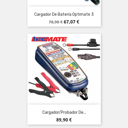
Cargador De Batería Optimate 3
Precio
Precio
67,07 €
78,90 €
base
Cargador/probador De...
Precio
89,90 €