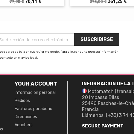
Precio
Precio
Precio
Precio
70,11 €
261,25 €
77,90 €
275,00 €
base
base
ede darse de baja en cualquier momento. Para ello, consulte nuestra información
contacto en el aviso legal.
YOUR ACCOUNT
INFORMACIÓN DE LA 
Motomatch (transal
Información personal
20 impasse Bliss
Pedidos
25490 Fesches-le-Châ
Facturas por abono
Francia
Llámenos:
(+33) 3 74 4
Direcciones
Vouchers
SECURE PAYMENT
os