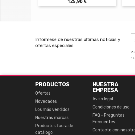
Precio
125,90 €
Infórmese de nuestras últimas noticias y
ofertas especiales
Pu
de 
PRODUCTOS
NUESTRA
EMPRESA
Ofertas
Aviso legal
Novedades
Condiciones de uso
Los más vendidos
FAQ - Preguntas
Nuestras marcas
Frecuentes
Productos fuera de
Contacte con nosotr
catálogo