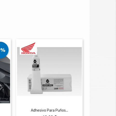
5%
Adhesivo Para Puños...