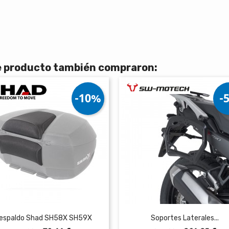
te producto también compraron:
-10%
-
espaldo Shad SH58X SH59X
Soportes Laterales...