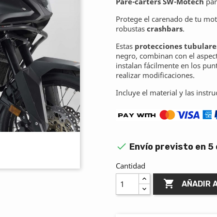
Pare-carters SW-Motech
pa
Protege el carenado de tu moto
robustas
crashbars
.
Estas
protecciones tubulare
negro, combinan con el aspec
instalan fácilmente en los pun
realizar modificaciones.
Incluye el material y las instr

Envío previsto en 5 
Cantidad

AÑADIR 