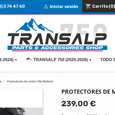
shopping_cart

) 3 74 47 60
Carrito
(0)
Iniciar sesión
-2024)
TRANSALP 750 (2025-2026)
TODO 
to
Protectores de motor SW-Motech
PROTECTORES DE
239,00 €