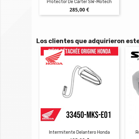
Protector De Cárter SW-Motech
Precio
285,00 €
Los clientes que adquirieron es
Intermitente Delantero Honda
R